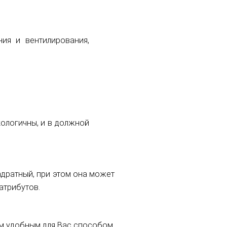
ния и вентилирования,
ологичны, и в должной
адратный, при этом она может
атрибутов.
м удобным для Вас способом.