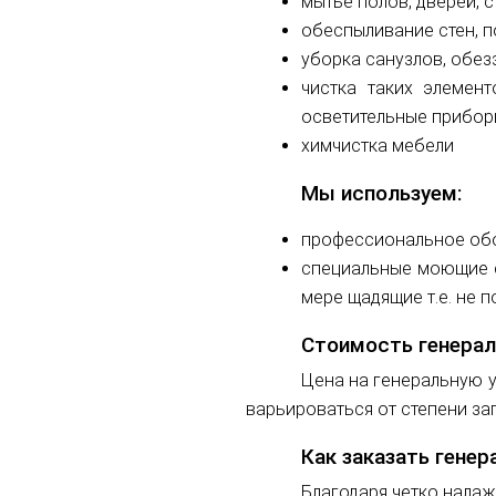
мытье полов, дверей, 
обеспыливание стен, по
уборка санузлов, обе
чистка таких элемент
осветительные приборы
химчистка мебели
Мы используем:
профессиональное обо
специальные моющие с
мере щадящие т.е. не
Стоимость генерал
Цена на генеральную у
варьироваться от степени заг
Как заказать гене
Благодаря четко нала