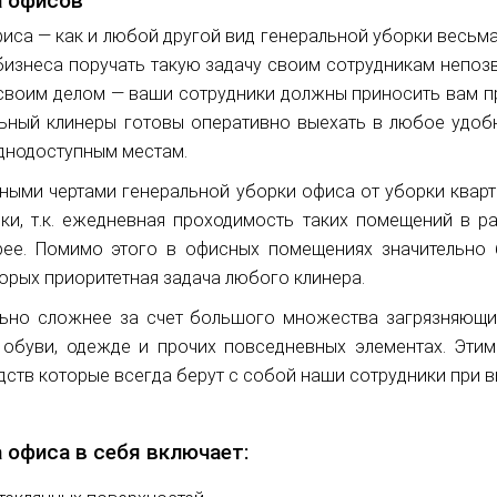
а офисов
иса — как и любой другой вид генеральной уборки весьм
бизнеса поручать такую задачу своим сотрудникам непозв
своим делом — ваши сотрудники должны приносить вам п
ьный клинеры готовы оперативно выехать в любое удобн
уднодоступным местам.
ными чертами генеральной уборки офиса от уборки кварт
ки, т.к. ежедневная проходимость таких помещений в р
рее. Помимо этого в офисных помещениях значительно 
орых приоритетная задача любого клинера.
льно сложнее за счет большого множества загрязняющи
а обуви, одежде и прочих повседневных элементах. Эти
дств которые всегда берут с собой наши сотрудники при 
 офиса в себя включает: