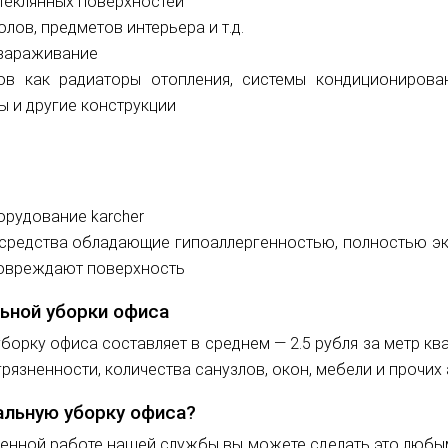
стеклянных поверхностей
лов, предметов интерьера и т.д.
ззараживание
ов как радиаторы отопления, системы кондиционирова
 и другие конструкции
рудование karcher
редства обладающие гипоаллергенностью, полностью эк
 повреждают поверхность
ьной уборки офиса
борку офиса составляет в среднем — 2.5 рубля за метр кв
рязненности, количества санузлов, окон, мебели и прочих 
ральную уборку офиса?
женной работе нашей службы вы можете сделать это любы